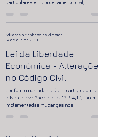
Singrando os mares dos impactos
causados pela LLE nos contratos
particulares e no ordenamento civil,
conforme trazido no último artigo,...
Advocacia Manhães de Almeida
24 de out. de 2019
Lei da Liberdade
Econômica - Alterações
no Código Civil
Conforme narrado no último artigo, com o
advento e vigência da Lei 13.874/19, foram
implementadas mudanças nos
ordenamentos jurídicos,...