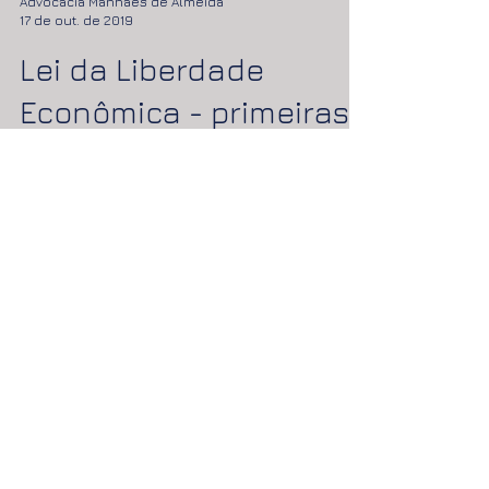
Advocacia Manhães de Almeida
17 de out. de 2019
Lei da Liberdade
Econômica - primeiras
considerações
A Medida Provisória 881/2019, recentemente
convertida na Lei nº 13.874, institui a
Declaração de Direitos de Liberdade
Econômica tendo,...
Advocacia Manhães de Almeida
11 de out. de 2019
STJ começa a decidir