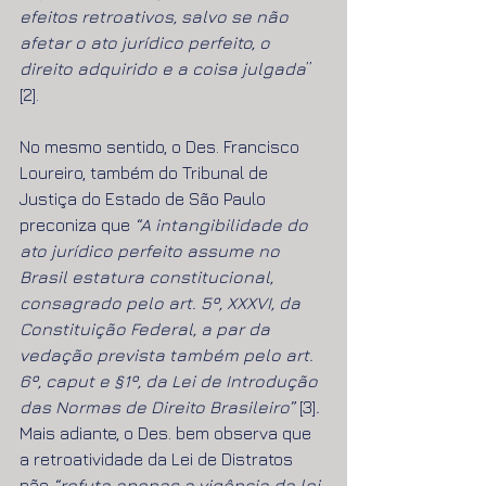
efeitos retroativos, salvo se não 
afetar o ato jurídico perfeito, o 
direito adquirido e a coisa julgada
” 
[2].
No mesmo sentido, o Des. Francisco 
Loureiro, também do Tribunal de 
Justiça do Estado de São Paulo 
preconiza que 
“A intangibilidade do 
ato jurídico perfeito assume no 
Brasil estatura constitucional, 
consagrado pelo art. 5º, XXXVI, da 
Constituição Federal, a par da 
vedação prevista também pelo art. 
6º, caput e §1º, da Lei de Introdução 
das Normas de Direito Brasileiro” 
[3]
.
Mais adiante, o Des. bem observa que 
a retroatividade da Lei de Distratos 
não 
“refuta apenas a vigência da lei 