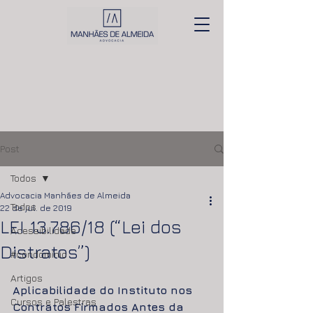
Post
Todos
Advocacia Manhães de Almeida
Todos
22 de jul. de 2019
LEI 13.786/18 (“Lei dos
Acessibilidade
Distratos”)
#condomínio
Artigos
Aplicabilidade do Instituto nos 
Cursos e Palestras
Contratos Firmados Antes da 