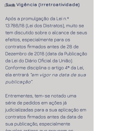
Sua Vigência (Irretroatividade)
Livros
Após a promulgação da Lei n.º 
13.786/18 (Lei dos Distratos), muito se 
tem discutido sobre o alcance de seus 
efeitos, especialmente para os 
contratos firmados antes de 28 de 
Dezembro de 2018 (data da Publicação 
da Lei do Diário Oficial da União). 
Conforme disciplina o artigo 4ª da Lei, 
ela entrará 
“em vigor na data de sua 
publicação”
. 
Entrementes, tem-se notado uma 
série de pedidos em ações já 
judicializadas para a sua aplicação em 
contratos firmados antes da data de 
sua publicação, especialmente 
àqueles artigos que preveem as 