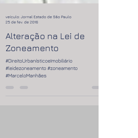
veículo: Jornal Estado de São Paulo
25 de fev. de 2016
Alteração na Lei de
Zoneamento
#DireitoUrbanísticoeImobiliário
#leidezoneamento #zoneamento
#MarceloManhães