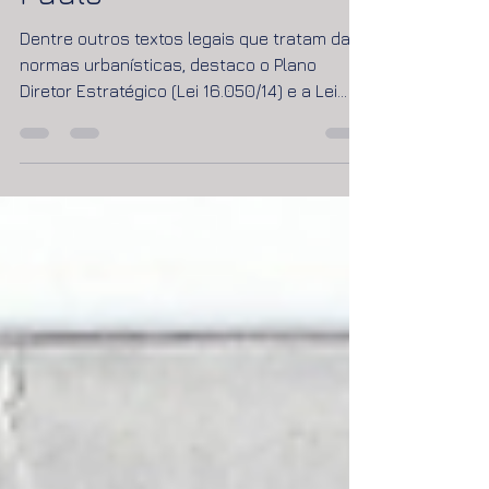
Dentre outros textos legais que tratam das
normas urbanísticas, destaco o Plano
Diretor Estratégico (Lei 16.050/14) e a Lei
de...