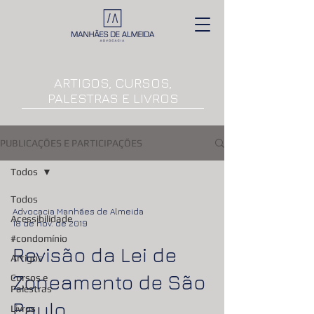
ARTIGOS, CURSOS,
PALESTRAS E LIVROS
PUBLICAÇÕES E PARTICIPAÇÕES
Todos
Todos
Advocacia Manhães de Almeida
Acessibilidade
18 de nov. de 2019
#condomínio
Revisão da Lei de
Artigos
Zoneamento de São
Cursos e
Palestras
Paulo
Livros