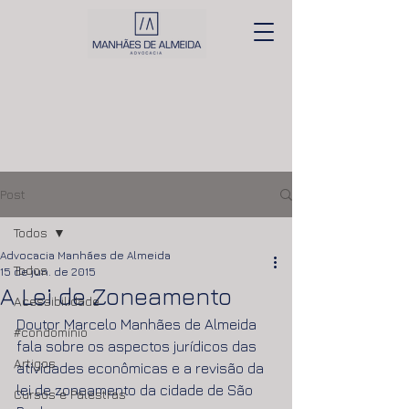
Post
Todos
Advocacia Manhães de Almeida
Todos
15 de jun. de 2015
A Lei de Zoneamento
Acessibilidade
Doutor Marcelo Manhães de Almeida 
#condomínio
fala sobre os aspectos jurídicos das 
Artigos
atividades econômicas e a revisão da 
lei de zoneamento da cidade de São 
Cursos e Palestras