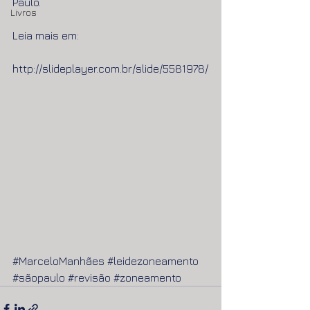
Paulo.
Livros
Leia mais em:
http://slideplayer.com.br/slide/5581978/
#MarceloManhães
#leidezoneamento
#sãopaulo
#revisão
#zoneamento