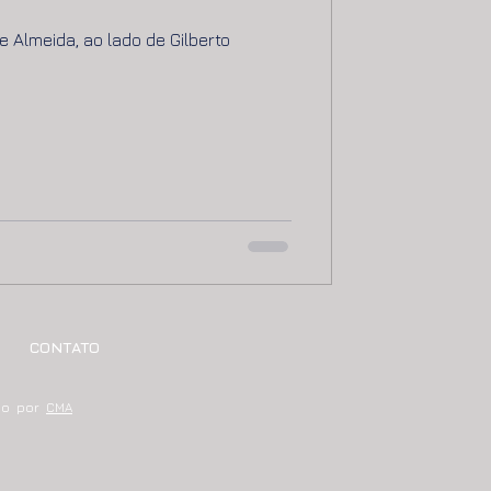
 Almeida, ao lado de Gilberto
CONTATO
údo por
CMA