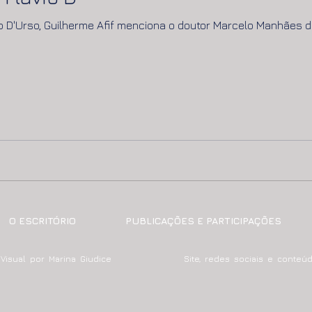
o D'Urso, Guilherme Afif menciona o doutor Marcelo Manhães de
O ESCRITÓRIO
PUBLICAÇÕES E PARTICIPAÇÕES
ade Visual por Marina Giudice
Site, redes sociais e conte