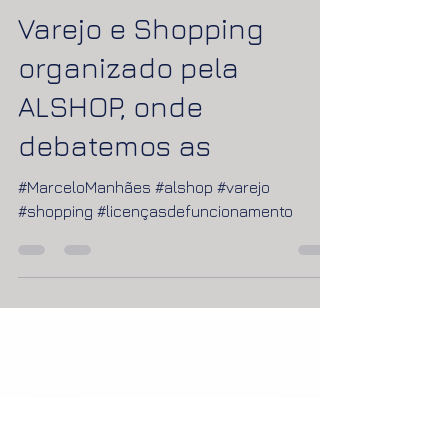
Participação no 1º
Seminário Nacional de
Varejo e Shopping
organizado pela
ALSHOP, onde
debatemos as
#MarceloManhães #alshop #varejo
#shopping #licençasdefuncionamento