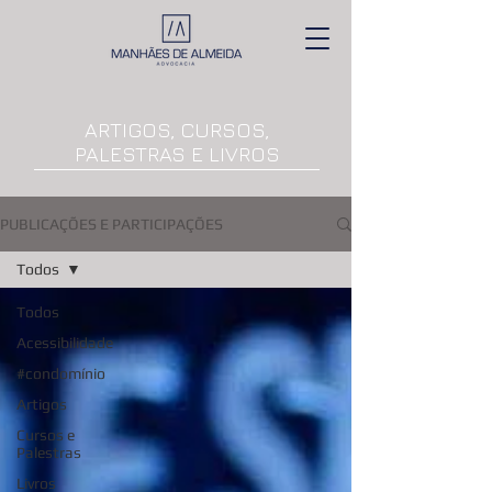
ARTIGOS, CURSOS,
PALESTRAS E LIVROS
PUBLICAÇÕES E PARTICIPAÇÕES
Todos
Todos
Acessibilidade
#condomínio
Artigos
Cursos e
Palestras
Livros